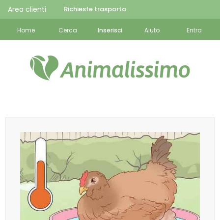
Area clienti
Richieste trasporto
Home
Cerca
Inserisci
Aiuto
Entra