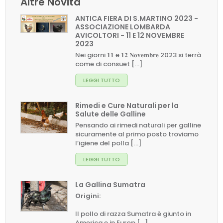
Altre Novità
ANTICA FIERA DI S.MARTINO 2023 -
ASSOCIAZIONE LOMBARDA
AVICOLTORI - 11 E 12 NOVEMBRE
2023
Nei giorni 𝟏𝟏 e 𝟏𝟐 𝐍𝐨𝐯𝐞𝐦𝐛𝐫𝐞 2023 si terrà
come di consuet [...]
LEGGI TUTTO
Rimedi e Cure Naturali per la
Salute delle Galline
Pensando ai rimedi naturali per galline
sicuramente al primo posto troviamo
l’igiene del polla [...]
LEGGI TUTTO
La Gallina Sumatra
Origini:
Il pollo di razza Sumatra è giunto in
America e in Europ [...]