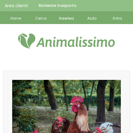
Area clienti
Richieste trasporto
Home
Cerca
Inserisci
Aiuto
Entra