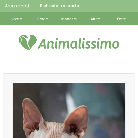
Area clienti
Richieste trasporto
Home
Cerca
Inserisci
Aiuto
Entra