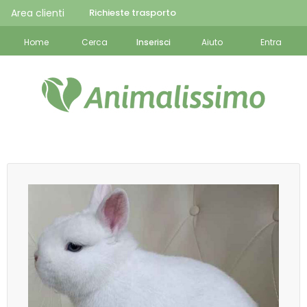
Area clienti
Richieste trasporto
Home
Cerca
Inserisci
Aiuto
Entra