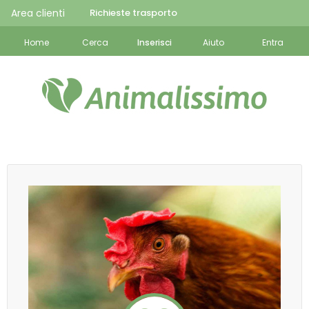
Area clienti
Richieste trasporto
Home
Cerca
Inserisci
Aiuto
Entra