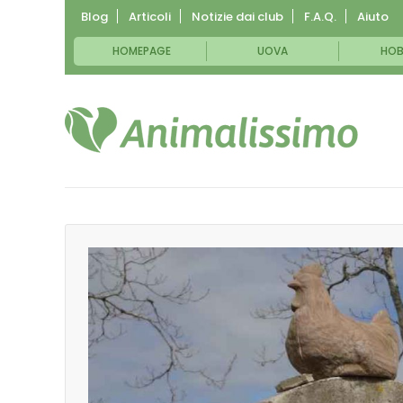
Blog
Articoli
Notizie dai club
F.A.Q.
Aiuto
HOMEPAGE
UOVA
HOB