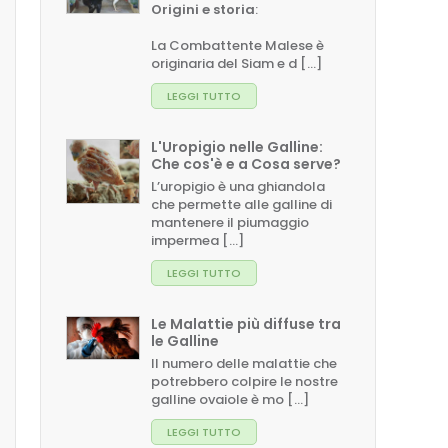
Origini e storia
:
La Combattente Malese è
originaria del Siam e d [...]
LEGGI TUTTO
L'Uropigio nelle Galline:
Che cos'è e a Cosa serve?
L’uropigio è una ghiandola
che permette alle galline di
mantenere il piumaggio
impermea [...]
LEGGI TUTTO
Le Malattie più diffuse tra
le Galline
Il numero delle malattie che
potrebbero colpire le nostre
galline ovaiole è mo [...]
LEGGI TUTTO