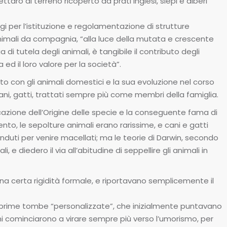
taro di terreno ricoperto da prati inglesi, siepi e alberi
i per l’istituzione e regolamentazione di strutture
nimali da compagnia, “alla luce della mutata e crescente
di tutela degli animali, è tangibile il contributo degli
 ed il loro valore per la società”.
rto con gli animali domestici e la sua evoluzione nel corso
cani, gatti, trattati sempre più come membri della famiglia.
icazione dell’Origine delle specie e la conseguente fama di
nto, le sepolture animali erano rarissime, e cani e gatti
nduti per venire macellati; ma le teorie di Darwin, secondo
, e diedero il via all’abitudine di seppellire gli animali in
na certa rigidità formale, e riportavano semplicemente il
prime tombe “personalizzate”, che inizialmente puntavano
nni cominciarono a virare sempre più verso l’umorismo, per