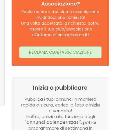
Associazione?
Reclama ora il tuo club o associazione
inviandoci una richiesta!
Una volta accettata la richiesta, potrai
inserire il tuo club/associazione
all'interno di animalissimo.it!
RECLAMA CLUB/ASSOCIAZIONE
Inizia a pubblicare
Pubblica i tuoi annunci in maniera
rapida e sicura, carica le foto e inizia
a vendere!
Inoltre, grazie alla funzione degli
"
annunci calenderizzati
", potrai
programmare di settimana in