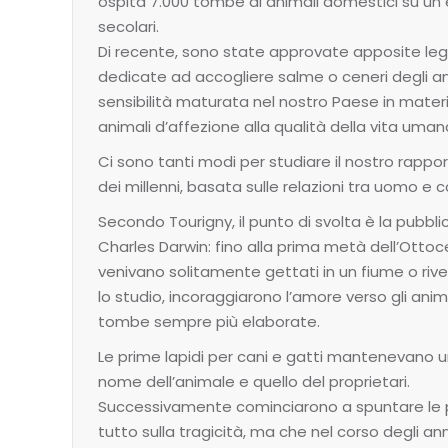
ospita 7.000 tombe di animali domestici su un et
secolari.
Di recente, sono state approvate apposite legg
dedicate ad accogliere salme o ceneri degli a
sensibilità maturata nel nostro Paese in materia 
animali d’affezione alla qualità della vita umana
Ci sono tanti modi per studiare il nostro rappo
dei millenni, basata sulle relazioni tra uomo e 
Secondo Tourigny, il punto di svolta è la pubbl
Charles Darwin: fino alla prima metà dell’Ottoce
venivano solitamente gettati in un fiume o rive
lo studio, incoraggiarono l’amore verso gli animali
tombe sempre più elaborate.
Le prime lapidi per cani e gatti mantenevano u
nome dell’animale e quello del proprietari.
Successivamente cominciarono a spuntare le 
tutto sulla tragicità, ma che nel corso degli a