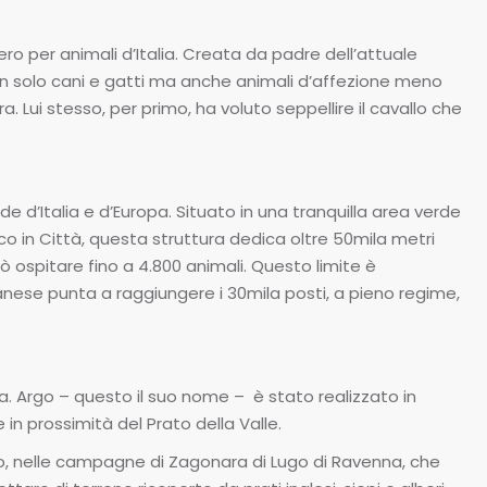
ero per animali d’Italia. Creata da padre dell’attuale
non solo cani e gatti ma anche animali d’affezione meno
. Lui stesso, per primo, ha voluto seppellire il cavallo che
nde d’Italia e d’Europa. Situato in una tranquilla area verde
sco in Città, questa struttura dedica oltre 50mila metri
 ospitare fino a 4.800 animali. Questo limite è
anese punta a raggiungere i 30mila posti, a pieno regime,
a. Argo – questo il suo nome – è stato realizzato in
 in prossimità del Prato della Valle.
Beato, nelle campagne di Zagonara di Lugo di Ravenna, che