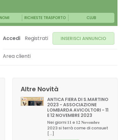
NOMI
RICHIESTE TRASPORTO
CLUB
Accedi
Registrati
INSERISCI ANNUNCIO
Area clienti
Altre Novità
ANTICA FIERA DI S.MARTINO
2023 - ASSOCIAZIONE
LOMBARDA AVICOLTORI - 11
E 12 NOVEMBRE 2023
Nei giorni 𝟏𝟏 e 𝟏𝟐 𝐍𝐨𝐯𝐞𝐦𝐛𝐫𝐞
2023 si terrà come di consuet
[...]