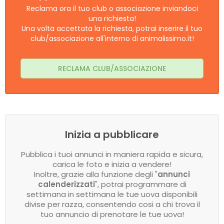
Reclama ora il tuo club o associazione inviandoci
una richiesta!
Una volta accettata la richiesta, potrai inserire il tuo
club/associazione all'interno di animalissimo.it!
RECLAMA CLUB/ASSOCIAZIONE
Inizia a pubblicare
Pubblica i tuoi annunci in maniera rapida e sicura,
carica le foto e inizia a vendere!
Inoltre, grazie alla funzione degli "
annunci
calenderizzati
", potrai programmare di
settimana in settimana le tue uova disponibili
divise per razza, consentendo cosi a chi trova il
tuo annuncio di prenotare le tue uova!