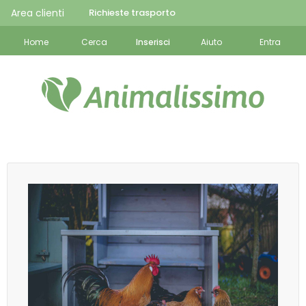
Area clienti
Richieste trasporto
Home
Cerca
Inserisci
Aiuto
Entra