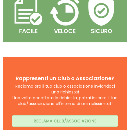
FACILE
VELOCE
SICURO
Rappresenti un Club o Associazione?
Reclama ora il tuo club o associazione inviandoci
una richiesta!
Una volta accettata la richiesta, potrai inserire il tuo
club/associazione all'interno di animalissimo.it!
RECLAMA CLUB/ASSOCIAZIONE