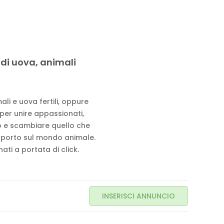
 di uova, animali
li e uova fertili, oppure
 per unire appassionati,
to e scambiare quello che
pporto sul mondo animale.
ati a portata di click.
INSERISCI ANNUNCIO