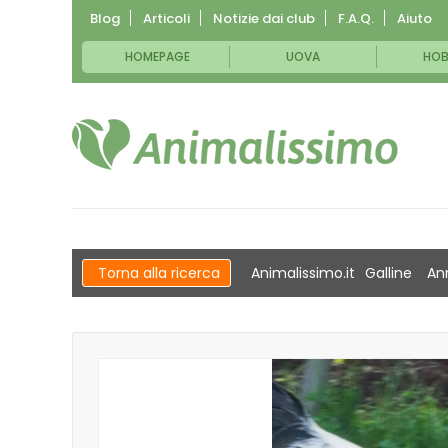
Blog
Articoli
Notizie dai club
F.A.Q.
Aiuto
HOMEPAGE
UOVA
HOB
Torna alla ricerca
Animalissimo.it
Galline
An