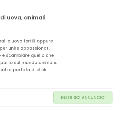
 di uova, animali
li e uova fertili, oppure
 per unire appassionati,
to e scambiare quello che
pporto sul mondo animale.
ati a portata di click.
INSERISCI ANNUNCIO