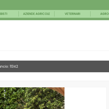
BISTI
AZIENDE AGRICOLE
VETERINARI
AGRO
ncio: 11342