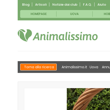
Blog
Articoli
Notizie dai club
F.A.Q.
Aiuto
HOMEPAGE
UOVA
HOB
Torna alla ricerca
Animalissimo.it
Uova
Annu