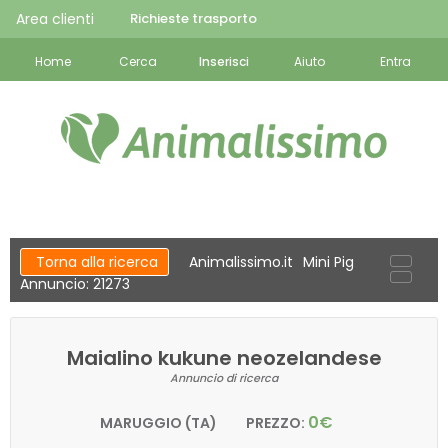
Area clienti
Richieste trasporto
Home
Cerca
Inserisci
Aiuto
Entra
Torna alla ricerca
Animalissimo.it
Mini Pig
Annuncio: 21273
Maialino kukune neozelandese
Annuncio di ricerca
0€
MARUGGIO (TA)
PREZZO: