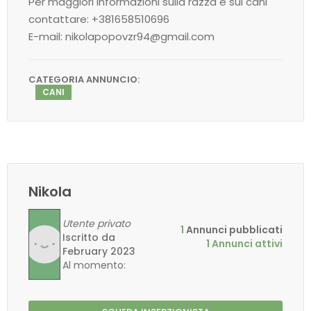
Per maggiori informazioni sulla razza e sui cani
contattare: +381658510696
E-mail: nikolapopovzr94@gmail.com
CATEGORIA ANNUNCIO:
CANI
Nikola
Utente privato
1
Annunci pubblicati
Iscritto da
1 Annunci attivi
February 2023
Al momento: