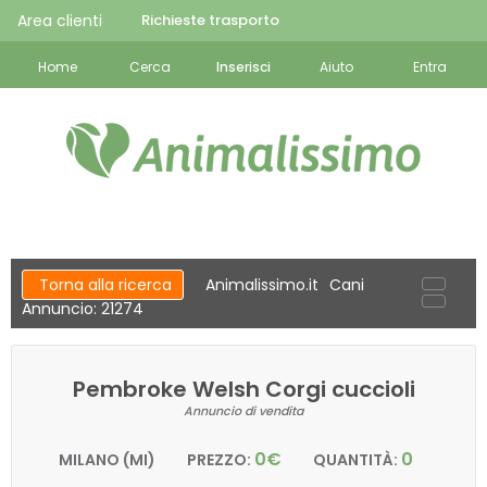
Area clienti
Richieste trasporto
Home
Cerca
Inserisci
Aiuto
Entra
Torna alla ricerca
Animalissimo.it
Cani
Annuncio: 21274
Pembroke Welsh Corgi cuccioli
Annuncio di vendita
0€
0
MILANO (MI)
PREZZO:
QUANTITÀ: