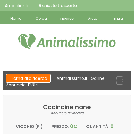
Area clienti
Richieste trasporto
Home
Cerca
Inserisci
Aiuto
Entra
Torna alla ricerca
Animalissimo.it
Galline
Annuncio: 13814
Cocincine nane
Annuncio di vendita
0€
0
VICCHIO (FI)
PREZZO:
QUANTITÀ: