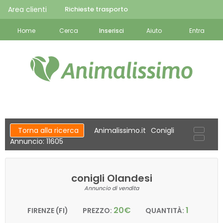
Area clienti
Richieste trasporto
Home
Cerca
Inserisci
Aiuto
Entra
Torna alla ricerca
Animalissimo.it
Conigli
Annuncio: 11605
conigli Olandesi
Annuncio di vendita
20€
1
FIRENZE (FI)
PREZZO:
QUANTITÀ: