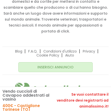
domestici e da cortile per mettersi in contatto e
scambiare quello che producono o di cui hanno bisogno.
Sarà anche un luogo dove avere informazioni e supporto
sul mondo animale. Troverete veterinari, trasportatori e
tecnici avicoli. Il mondo animale per appassionati a
portata di click.
Blog
F.A.Q.
Condizioni d'utilizzo
Privacy
Cookie Policy
Aiuto
INSERISCI ANNUNCIO
Vendo cuccioli di
Se vuoi contattare il
Cavapoo addestrati al
vasino
venditore devi registrarti ad
© 2020 Animalissimo.it - P.IVA 04582550275
400€ - Castiglione
animalissimo.it!
Made with
by
comunicafacile.eu
Torinese (TO)