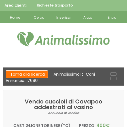
Area clienti
Richieste trasporto
Home
Cerca
Inserisci
Aiuto
Entra
Torna alla ricerca
Animalissimo.it
Cani
Annuncio: 17690
Vendo cuccioli di Cavapoo
addestrati al vasino
Annuncio di vendita
400€
CASTIGLIONE TORINESE (TO)
PREZZO: