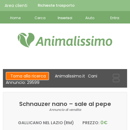
Area clienti
Richieste trasporto
Home
Cerca
Inserisci
Aiuto
Entra
Torna alla ricerca
Animalissimo.it
Cani
Annuncio: 29599
Schnauzer nano – sale al pepe
Annuncio di vendita
0€
GALLICANO NEL LAZIO (RM)
PREZZO: