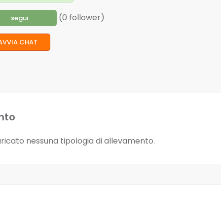
(0 follower)
segui
AVVIA CHAT
nto
ricato nessuna tipologia di allevamento.