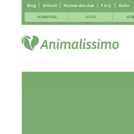
Blog
Articoli
Notizie dai club
F.A.Q.
Aiuto
HOMEPAGE
UOVA
HOB