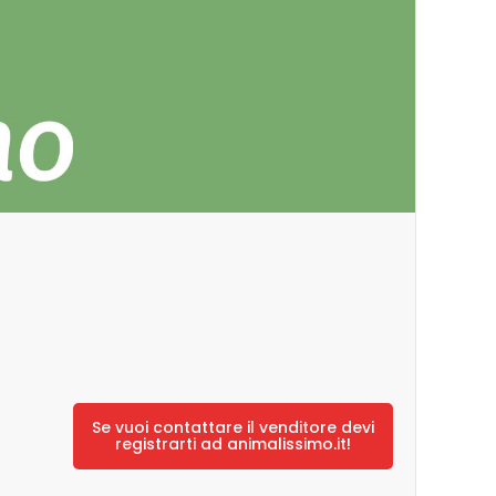
Se vuoi contattare il venditore devi
registrarti ad animalissimo.it!