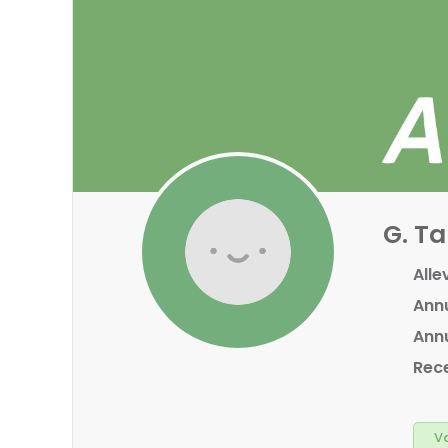
G. Ta
Alle
Annu
Annu
Rece
Va