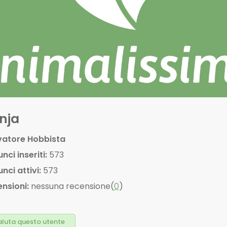
nja
vatore Hobbista
nci inseriti:
573
nci attivi:
573
nsioni:
nessuna recensione(
0
)
luta questo utente