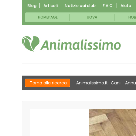
Blog
Articoli
Notizie dai club
F.A.Q.
Aiuto
HOMEPAGE
UOVA
HOB
Torna alla ricerca
Animalissimo.it
Cani
Annu