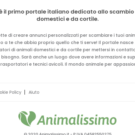
è il primo portale italiano dedicato allo scambio
domestici e da cortile.
tte di creare annunci personalizzati per scambiare i tuoi anima
 a te che abbia proprio quello che ti serve! Il portale nasce
vatori di animali domestici e da cortile per mettersi in contat
 bisogno. Sarà anche un luogo dove avere informazioni e su
trasportatori e tecnici avicoli. Il mondo animale per appassion
okie Policy
Aiuto
© 2020 Animalissimo.it - P.IVA 04582550275