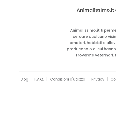
Animalissimo.it 
Animalissimo.it
ti perme
cercare qualcuno vicino
amatori, hobbisti e alle
producono o di cui hanno
Troverete veterinari, 
Blog
F.A.Q.
Condizioni d'utilizzo
Privacy
Co