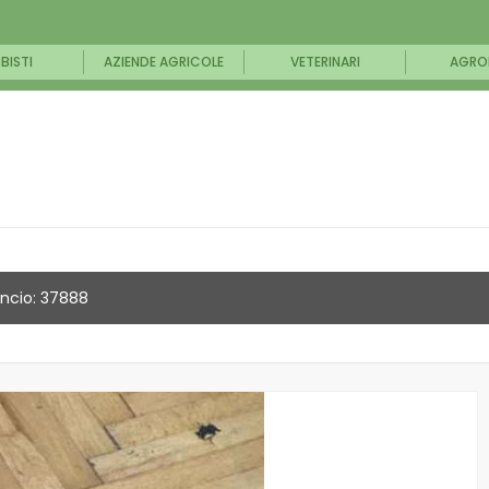
BISTI
AZIENDE AGRICOLE
VETERINARI
AGRO
ncio: 37888