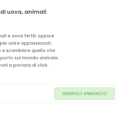
 di uova, animali
li e uova fertili, oppure
 per unire appassionati,
to e scambiare quello che
pporto sul mondo animale.
ati a portata di click.
INSERISCI ANNUNCIO