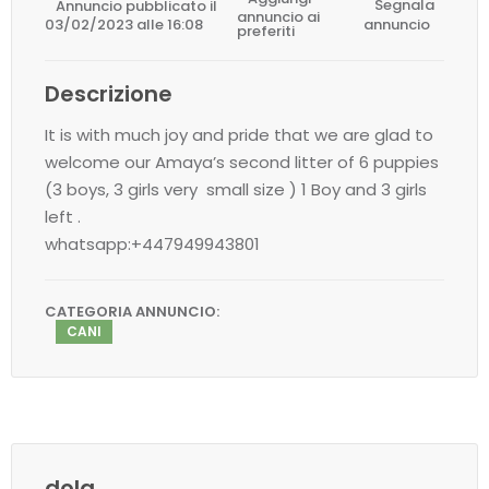
Annuncio pubblicato il
Segnala
annuncio ai
03/02/2023 alle 16:08
annuncio
preferiti
Descrizione
It is with much joy and pride that we are glad to
welcome our Amaya’s second litter of 6 puppies
(3 boys, 3 girls very small size ) 1 Boy and 3 girls
left .
whatsapp:+447949943801
CATEGORIA ANNUNCIO:
CANI
dola