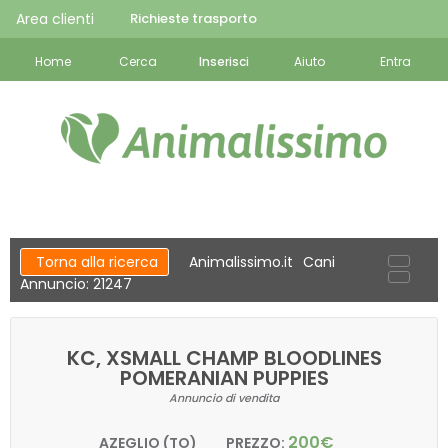
Area clienti
Richieste trasporto
Home
Cerca
Inserisci
Aiuto
Entra
Torna alla ricerca
Animalissimo.it
Cani
Annuncio: 21247
KC, XSMALL CHAMP BLOODLINES
POMERANIAN PUPPIES
Annuncio di vendita
200€
AZEGLIO (TO)
PREZZO: