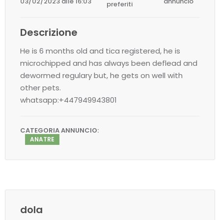
03/02/2023 alle 16:03
annuncio
preferiti
Descrizione
He is 6 months old and tica registered, he is
microchipped and has always been deflead and
dewormed regulary but, he gets on well with
other pets.
whatsapp:+447949943801
CATEGORIA ANNUNCIO:
ANATRE
dola