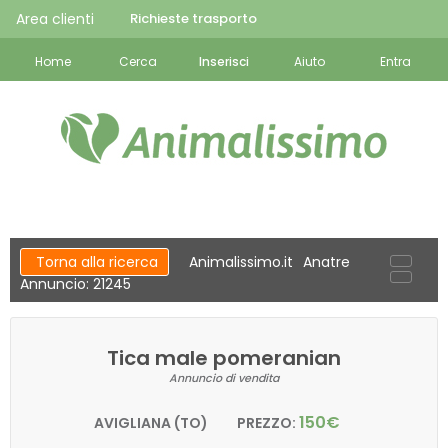
Area clienti
Richieste trasporto
Home
Cerca
Inserisci
Aiuto
Entra
Torna alla ricerca
Animalissimo.it
Anatre
Annuncio: 21245
Tica male pomeranian
Annuncio di vendita
150€
AVIGLIANA (TO)
PREZZO: