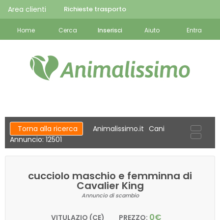
Area clienti
Richieste trasporto
Home
Cerca
Inserisci
Aiuto
Entra
Torna alla ricerca
Animalissimo.it
Cani
Annuncio: 12501
cucciolo maschio e femminna di
Cavalier King
Annuncio di scambio
0€
VITULAZIO (CE)
PREZZO: