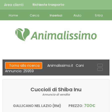
Area clienti
Richieste trasporto
Home
Cerca
Inserisci
Aiuto
Entra
Torna alla ricerca
Animalissimo.it
Cani
Annuncio: 25959
Cuccioli di Shiba Inu
Annuncio di vendita
700€
GALLICANO NEL LAZIO (RM)
PREZZO: