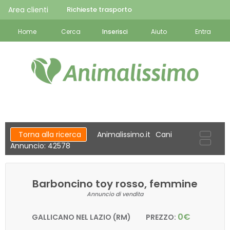
Area clienti
Richieste trasporto
Home
Cerca
Inserisci
Aiuto
Entra
Torna alla ricerca
Animalissimo.it
Cani
Annuncio: 42578
Barboncino toy rosso, femmine
Annuncio di vendita
0€
GALLICANO NEL LAZIO (RM)
PREZZO: