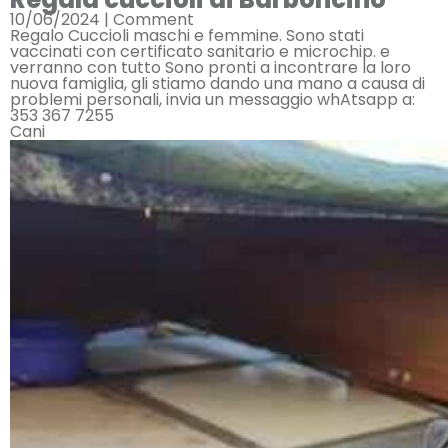
10/06/2024 |
Comment
Regalo Cuccioli maschi e femmine. Sono stati
vaccinati con certificato sanitario e microchip. e
verranno con tutto Sono pronti a incontrare la loro
nuova famiglia, gli stiamo dando una mano a causa di
problemi personali, invia un messaggio whAtsapp a:
353 367 7255
Cani