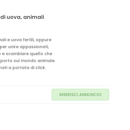
 di uova, animali
li e uova fertili, oppure
 per unire appassionati,
to e scambiare quello che
pporto sul mondo animale.
ati a portata di click.
INSERISCI ANNUNCIO