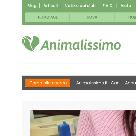
Blog
Articoli
Notizie dai club
F.A.Q.
Aiuto
HOMEPAGE
UOVA
HOB
Torna alla ricerca
Animalissimo.it
Cani
Annu