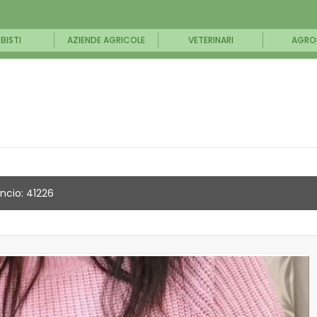
BISTI
AZIENDE AGRICOLE
VETERINARI
AGRO
ncio: 41226