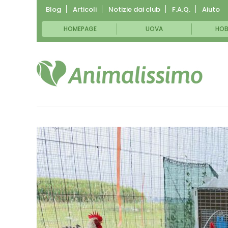
Blog
Articoli
Notizie dai club
F.A.Q.
Aiuto
HOMEPAGE
UOVA
HOB