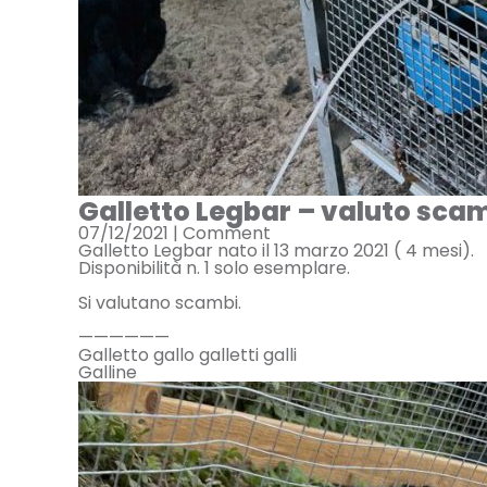
Galletto Legbar – valuto sca
07/12/2021 |
Comment
Galletto Legbar nato il 13 marzo 2021 ( 4 mesi).
Disponibilità n. 1 solo esemplare.
Si valutano scambi.
——————
Galletto gallo galletti galli
Galline