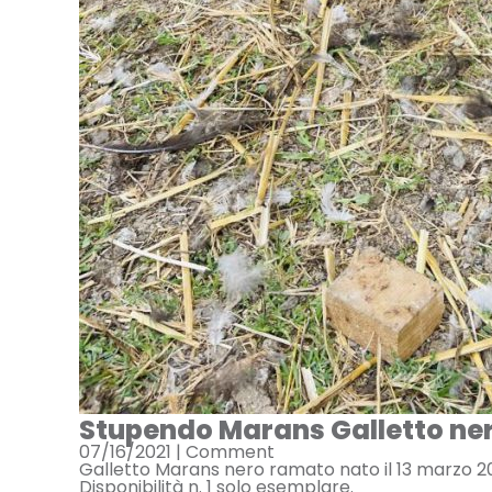
Stupendo Marans Galletto ne
07/16/2021 |
Comment
Galletto Marans nero ramato nato il 13 marzo 20
Disponibilità n. 1 solo esemplare.