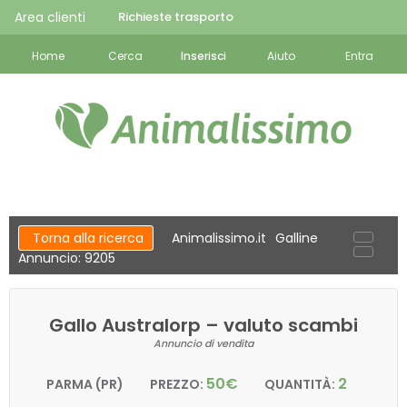
Area clienti
Richieste trasporto
Home
Cerca
Inserisci
Aiuto
Entra
Torna alla ricerca
Animalissimo.it
Galline
Annuncio: 9205
Gallo Australorp – valuto scambi
Annuncio di vendita
50€
2
PARMA (PR)
PREZZO:
QUANTITÀ: