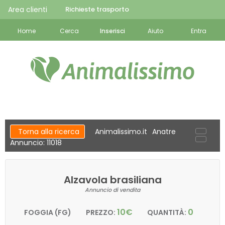
Area clienti
Richieste trasporto
Home
Cerca
Inserisci
Aiuto
Entra
Torna alla ricerca
Animalissimo.it
Anatre
Annuncio: 11018
Alzavola brasiliana
Annuncio di vendita
10€
0
FOGGIA (FG)
PREZZO:
QUANTITÀ: