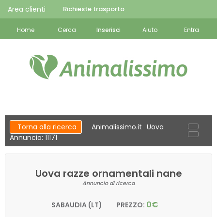
Area clienti
Richieste trasporto
Home
Cerca
Inserisci
Aiuto
Entra
Torna alla ricerca
Animalissimo.it
Uova
Annuncio: 11171
Uova razze ornamentali nane
Annuncio di ricerca
0€
SABAUDIA (LT)
PREZZO: