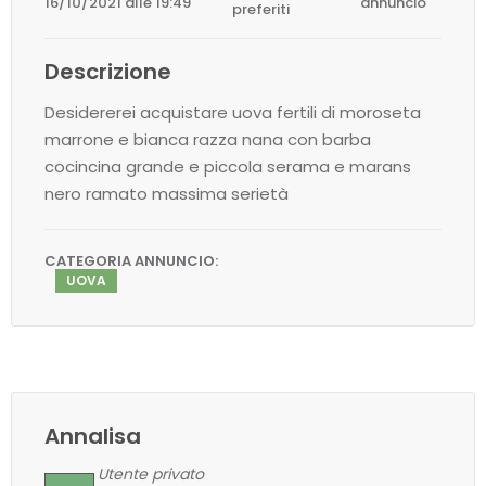
16/10/2021 alle 19:49
annuncio
preferiti
Descrizione
Desidererei acquistare uova fertili di moroseta
marrone e bianca razza nana con barba
cocincina grande e piccola serama e marans
nero ramato massima serietà
CATEGORIA ANNUNCIO:
UOVA
Annalisa
Utente privato