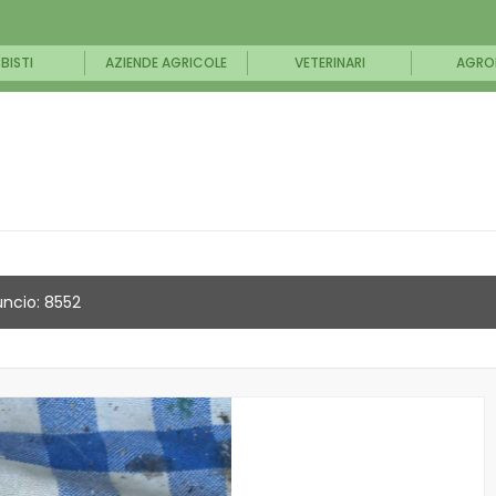
BISTI
AZIENDE AGRICOLE
VETERINARI
AGRO
ncio: 8552