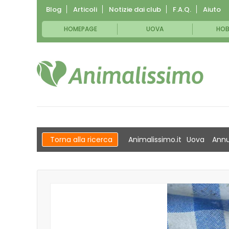
Blog
Articoli
Notizie dai club
F.A.Q.
Aiuto
HOMEPAGE
UOVA
HOB
Torna alla ricerca
Animalissimo.it
Uova
Annu