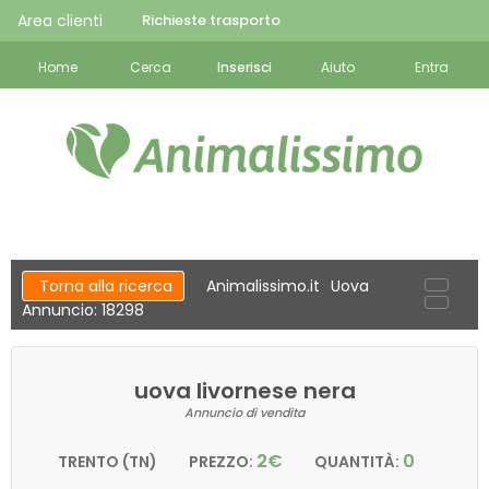
Area clienti
Richieste trasporto
Home
Cerca
Inserisci
Aiuto
Entra
Torna alla ricerca
Animalissimo.it
Uova
Annuncio: 18298
uova livornese nera
Annuncio di vendita
2€
0
TRENTO (TN)
PREZZO:
QUANTITÀ: