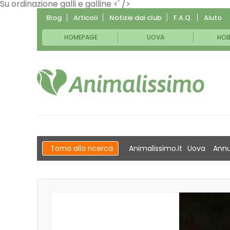
Su ordinazione galli e galline <' />
Blog
Articoli
Notizie dai club
F.A.Q.
Aiuto
HOMEPAGE
UOVA
HOB
Torna alla ricerca
Animalissimo.it
Uova
Annu