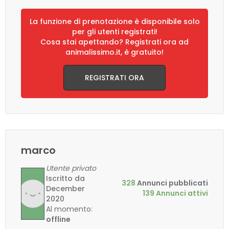
La funzione di prenotazione è disponibile solo
per gli utenti registrati!
Cosa stai apettando? Registrati ora ad
animalissimo.it, è gratuito!
REGISTRATI ORA
marco
Utente privato
Iscritto da
328
Annunci pubblicati
December
139 Annunci attivi
2020
Al momento:
offline