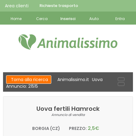
Area clienti
Richieste trasporto
Home
Cerca
Inserisci
Aiuto
Entra
Torna alla ricerca
Animalissimo.it
Uova
Annuncio: 21515
Uova fertili Hamrock
Annuncio di vendita
2,5€
BORGIA (CZ)
PREZZO: