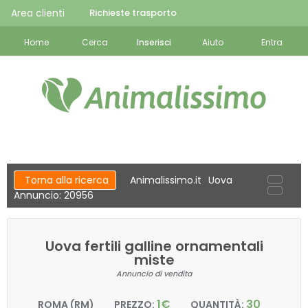
Area clienti
Richieste trasporto
Home
Cerca
Inserisci
Aiuto
Entra
Torna alla ricerca
Animalissimo.it
Uova
Annuncio: 20956
Uova fertili galline ornamentali
miste
Annuncio di vendita
1€
30
ROMA (RM)
PREZZO:
QUANTITÀ: