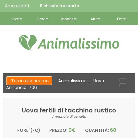
Area clienti
Richieste trasporto
Home
Cerca
Inserisci
Aiuto
Entra
Torna alla ricerca
Animalissimo.it
Uova
Annuncio: 706
Uova fertili di tacchino rustico
Annuncio di vendita
0€
68
FORLÌ (FC)
PREZZO:
QUANTITÀ: