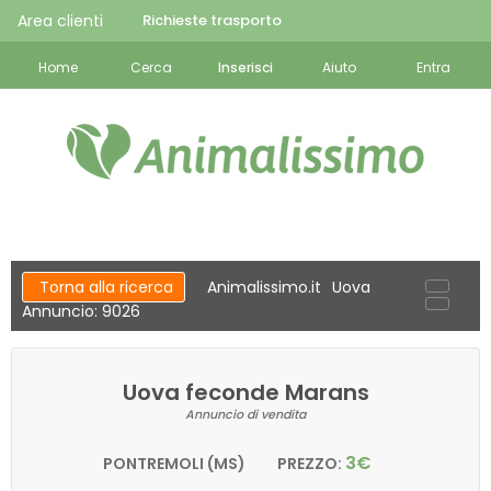
Area clienti
Richieste trasporto
Home
Cerca
Inserisci
Aiuto
Entra
Torna alla ricerca
Animalissimo.it
Uova
Annuncio: 9026
Uova feconde Marans
Annuncio di vendita
3€
PONTREMOLI (MS)
PREZZO: