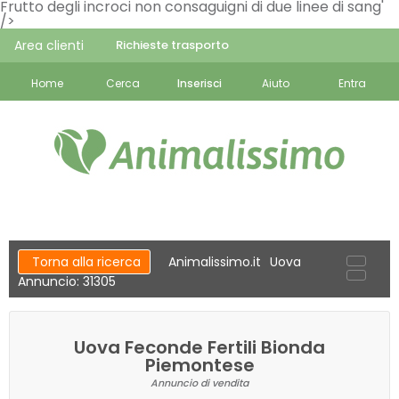
Frutto degli incroci non consaguigni di due linee di sang'
/>
Area clienti
Richieste trasporto
Home
Cerca
Inserisci
Aiuto
Entra
Torna alla ricerca
Animalissimo.it
Uova
Annuncio: 31305
Uova Feconde Fertili Bionda
Piemontese
Annuncio di vendita