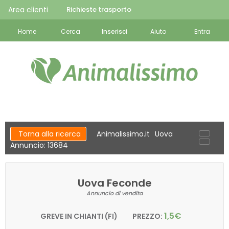
Area clienti
Richieste trasporto
Home
Cerca
Inserisci
Aiuto
Entra
Torna alla ricerca
Animalissimo.it
Uova
Annuncio: 13684
Uova Feconde
Annuncio di vendita
1,5€
GREVE IN CHIANTI (FI)
PREZZO: