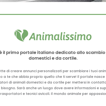
è il primo portale italiano dedicato allo scambio
domestici e da cortile.
tte di creare annunci personalizzati per scambiare i tuoi anima
 a te che abbia proprio quello che ti serve! Il portale nasce
vatori di animali domestici e da cortile per mettersi in contat
 bisogno. Sarà anche un luogo dove avere informazioni e su
trasportatori e tecnici avicoli. Il mondo animale per appassion