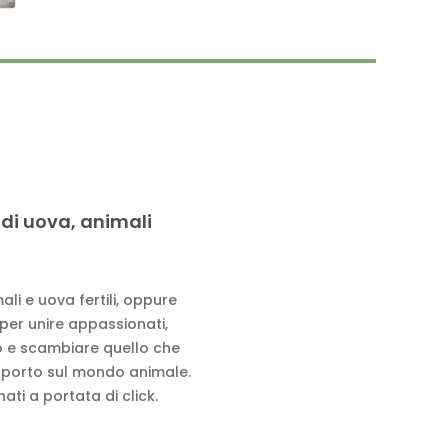
 di uova, animali
li e uova fertili, oppure
 per unire appassionati,
to e scambiare quello che
pporto sul mondo animale.
ati a portata di click.