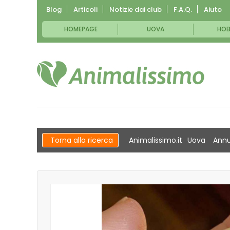
Blog
Articoli
Notizie dai club
F.A.Q.
Aiuto
HOMEPAGE
UOVA
HOB
Torna alla ricerca
Animalissimo.it
Uova
Annu