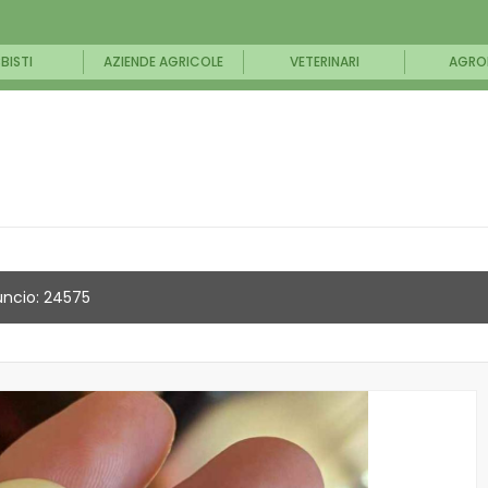
BISTI
AZIENDE AGRICOLE
VETERINARI
AGRO
ncio: 24575