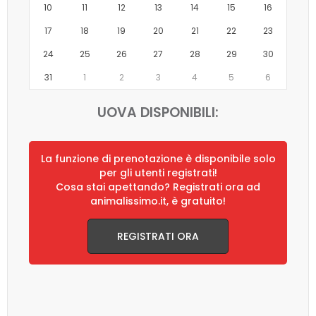
10
11
12
13
14
15
16
17
18
19
20
21
22
23
24
25
26
27
28
29
30
31
1
2
3
4
5
6
UOVA DISPONIBILI:
La funzione di prenotazione è disponibile solo
per gli utenti registrati!
Cosa stai apettando? Registrati ora ad
animalissimo.it, è gratuito!
REGISTRATI ORA