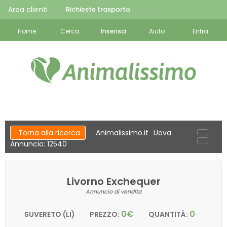
Area clienti
Richieste trasporto
Home
Cerca
Inserisci
Aiuto
Entra
Torna alla ricerca
Animalissimo.it
Uova
Annuncio: 12540
Livorno Exchequer
Annuncio di vendita
0€
0
SUVERETO (LI)
PREZZO:
QUANTITÀ: