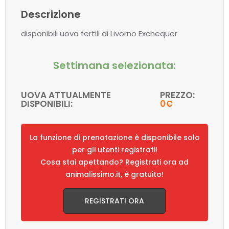
Descrizione
disponibili uova fertili di Livorno Exchequer
Settimana selezionata:
UOVA ATTUALMENTE
PREZZO:
DISPONIBILI:
0€
La funzione di prenotazione è disponibile solo
per gli utenti registrati!
Cosa stai apettando? Registrati ora ad
animalissimo.it, è gratuito!
REGISTRATI ORA