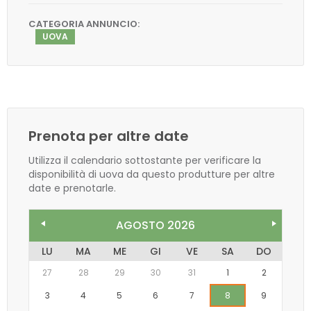
CATEGORIA ANNUNCIO:
UOVA
Prenota per altre date
Utilizza il calendario sottostante per verificare la
disponibilità di uova da questo produtture per altre
date e prenotarle.
AGOSTO 2026
LU
MA
ME
GI
VE
SA
DO
27
28
29
30
31
1
2
3
4
5
6
7
8
9