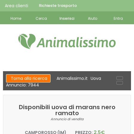
Area clienti
Richieste trasporto
Home
Cerca
Inserisci
Aiuto
Entra
Torna alla ricerca
Animalissimo.it
Uova
Annuncio: 7944
Disponibili uova di marans nero
ramato
Annuncio di vendita
2,5€
CAMPOROSSO (IM)
PREZZO: