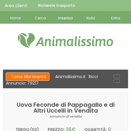
Area clienti
Richieste trasporto
Home
Cerca
Inserisci
Aiuto
Entra
Torna alla ricerca
Animalissimo.it
Ricci
Annuncio: 79217
Uova Feconde di Pappagallo e di
Altri Uccelli in Vendita
Annuncio di vendita
35€
0
TERGU (SS)
PREZZO:
QUANTITÀ: