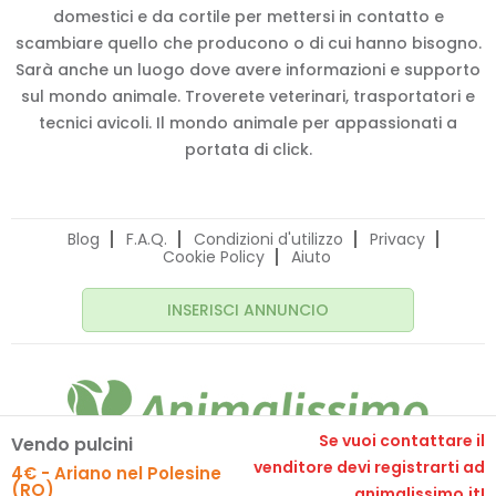
domestici e da cortile per mettersi in contatto e
scambiare quello che producono o di cui hanno bisogno.
Sarà anche un luogo dove avere informazioni e supporto
sul mondo animale. Troverete veterinari, trasportatori e
tecnici avicoli. Il mondo animale per appassionati a
portata di click.
Blog
F.A.Q.
Condizioni d'utilizzo
Privacy
Cookie Policy
Aiuto
INSERISCI ANNUNCIO
Se vuoi contattare il
Vendo pulcini
© 2020 Animalissimo.it - P.IVA 04582550275
venditore devi registrarti ad
4€ - Ariano nel Polesine
Made with
by
comunicafacile.eu
(RO)
animalissimo.it!