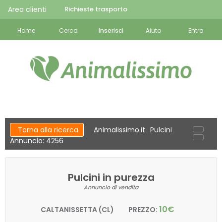
Area clienti
Richieste trasporto
Home
Cerca
Inserisci
Aiuto
Entra
Torna alla ricerca
Animalissimo.it
Pulcini
Annuncio: 4256
Pulcini in purezza
Annuncio di vendita
10€
CALTANISSETTA (CL)
PREZZO: