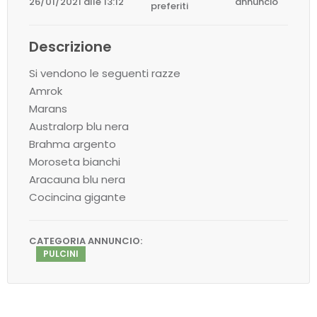
26/01/2021 alle 13:12
annuncio
preferiti
Descrizione
Si vendono le seguenti razze
Amrok
Marans
Australorp blu nera
Brahma argento
Moroseta bianchi
Aracauna blu nera
Cocincina gigante
CATEGORIA ANNUNCIO:
PULCINI