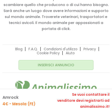
scambiare quello che producono o di cui hanno bisogno.
Sarà anche un luogo dove avere informazioni e supporto
sul mondo animale. Troverete veterinari, trasportatori e
tecnici avicoli. Il mondo animale per appassionati a
portata di click.
Blog
F.A.Q.
Condizioni d'utilizzo
Privacy
Cookie Policy
Aiuto
INSERISCI ANNUNCIO
Se vuoi contattare il
Amrock
© 2020 Animalissimo.it - P.IVA 04582550275
venditore devi registrarti ad
4€ - Mesola (FE)
Made with
by
comunicafacile.eu
animalissimo.it!