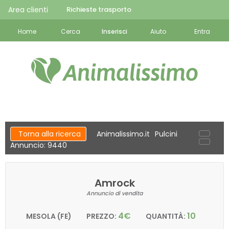
Area clienti
Richieste trasporto
Home
Cerca
Inserisci
Aiuto
Entra
Torna alla ricerca
Animalissimo.it
Pulcini
Annuncio: 9440
Amrock
Annuncio di vendita
4€
10
MESOLA (FE)
PREZZO:
QUANTITÀ: