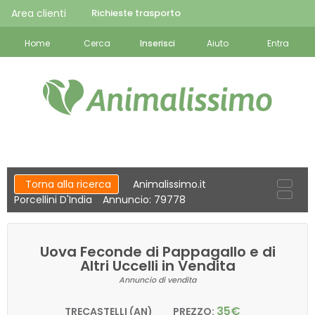
Area clienti
Richieste trasporto
Home
Cerca
Inserisci
Aiuto
Entra
Torna alla ricerca
Animalissimo.it
Porcellini D'India
Annuncio: 79778
Uova Feconde di Pappagallo e di
Altri Uccelli in Vendita
Annuncio di vendita
35€
TRECASTELLI (AN)
PREZZO: