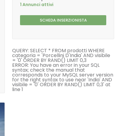
1 Annunci attivi
SCHEDA INSERZIONISTA
QUERY: SELECT * FROM prodotti WHERE
categoria = 'Porcellini D'India' AND visibile
= '0' ORDER BY RAND() LIMIT 0,3
ERROR: You have an error in your SQL
syntax; check the manual that
corresponds to your MySQL server version
for the right syntax to use near 'India' AND
visibile = '0' ORDER BY RAND() LIMIT 0,3' at
line 1