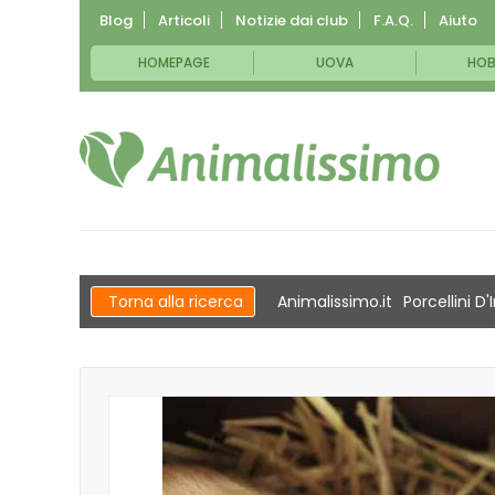
Blog
Articoli
Notizie dai club
F.A.Q.
Aiuto
HOMEPAGE
UOVA
HOB
Torna alla ricerca
Animalissimo.it
Porcellini D'