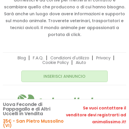
domestici e da cortile per mettersi in contatto e
scambiare quello che producono o di cui hanno bisogno.
Sarà anche un luogo dove avere informazioni e supporto
sul mondo animale. Troverete veterinari, trasportatori e
tecnici avicoli. Il mondo animale per appassionati a
portata di click.
Blog
F.A.Q.
Condizioni d'utilizzo
Privacy
Cookie Policy
Aiuto
INSERISCI ANNUNCIO
Uova Feconde di
Se vuoi contattare il
Pappagallo e di Altri
Uccelli in Vendita
venditore devi registrarti ad
© 2020 Animalissimo.it - P.IVA 04582550275
35€ - San Pietro Mussolino
animalissimo.it!
Made with
by
comunicafacile.eu
(VI)