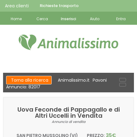
Area clienti
Richieste trasporto
Home
Cerca
Inserisci
Aiuto
Entra
Torna alla ricerca
Animalissimo.it
Pavoni
Annuncio: 82017
Uova Feconde di Pappagallo e di
Altri Uccelli in Vendita
Annuncio di vendita
35€
SAN PIETRO MUSSOLINO (VI)
PREZZO: